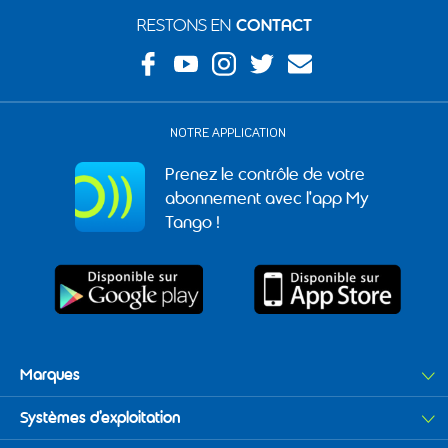
RESTONS EN
CONTACT
NOTRE APPLICATION
Prenez le contrôle de votre
abonnement avec l'app My
Tango !
Marques
Apple
Samsung
Systèmes d'exploitation
Xiaomi
Android